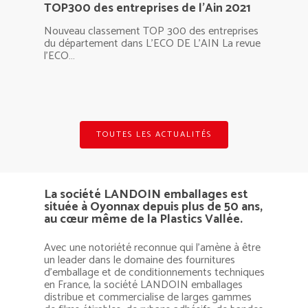
TOP300 des entreprises de l’Ain 2021
Qui sommes-nous
Nos Machines
Nouveau classement TOP 300 des entreprises
Plateau tournant
Films d’emballage
Notre équipe
du département dans L'ECO DE L'AIN La revue
Films étirables
Adhésifs et krafts
EKKO
l'ECO…
Bras tournant
Actualités
Adhésifs
Nos colles
Films pré étirés
FREESBY
BOOM
Robots
Hot Melt
Emballage et calage
Krafts gommés
Films macro-perforés
LANDBOX
LANDBOOM
Banderoleuse horizontale
Calages
Informations générale
Colles Vinyliques
Films alimentaires
WRAPPY
Adhésiveuse
TOUTES LES ACTUALITÉS
Contactez nous
Calage « solide »
Autres emballages
Autres colles
Autres films
Accès Privé
Calage par « air »
La société LANDOIN emballages est
située à Oyonnax depuis plus de 50 ans,
au cœur même de la Plastics Vallée.
Avec une notoriété reconnue qui l’amène à être
un leader dans le domaine des fournitures
d’emballage et de conditionnements techniques
en France, la société LANDOIN emballages
distribue et commercialise de larges gammes