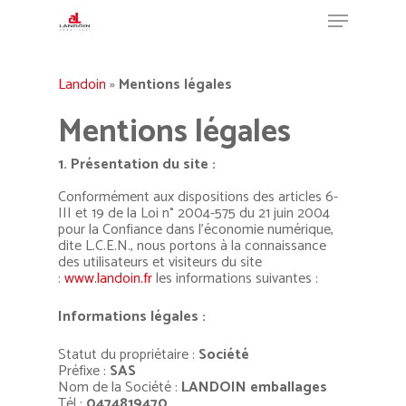
Landoin
»
Mentions légales
Hit enter to search or ESC to close
Mentions légales
1. Présentation du site :
Conformément aux dispositions des articles 6-
III et 19 de la Loi n° 2004-575 du 21 juin 2004
pour la Confiance dans l’économie numérique,
dite L.C.E.N., nous portons à la connaissance
des utilisateurs et visiteurs du site
:
www.landoin.fr
les informations suivantes :
Informations légales :
Statut du propriétaire :
Société
Préfixe :
SAS
Nom de la Société :
LANDOIN emballages
Tél :
0474819470