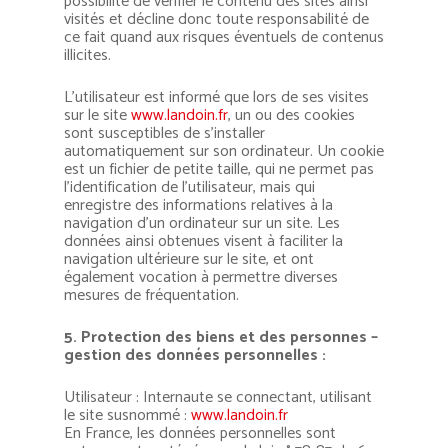
possibilité de vérifier le contenu des sites ainsi
visités et décline donc toute responsabilité de
ce fait quand aux risques éventuels de contenus
illicites.
L’utilisateur est informé que lors de ses visites
sur le site
www.landoin.fr
, un ou des cookies
sont susceptibles de s’installer
automatiquement sur son ordinateur. Un cookie
est un fichier de petite taille, qui ne permet pas
l’identification de l’utilisateur, mais qui
enregistre des informations relatives à la
navigation d’un ordinateur sur un site. Les
données ainsi obtenues visent à faciliter la
Notre entreprise
navigation ultérieure sur le site, et ont
également vocation à permettre diverses
Qui sommes-nous
Nos Machines
mesures de fréquentation.
Plateau tournant
Films d’emballage
Notre équipe
5. Protection des biens et des personnes –
Films étirables
Adhésifs et krafts
EKKO
Bras tournant
gestion des données personnelles :
Actualités
Adhésifs
Nos colles
Films pré étirés
FREESBY
BOOM
Robots
Utilisateur : Internaute se connectant, utilisant
le site susnommé :
www.landoin.fr
Hot Melt
Emballage et calage
Krafts gommés
Films macro-perforés
LANDBOX
LANDBOOM
Banderoleuse horizontale
En France, les données personnelles sont