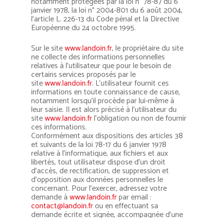
Calages
Informations générale
notamment protégées par la loi n° 78-87 du 6
Colles Vinyliques
Films alimentaires
WRAPPY
Adhésiveuse
janvier 1978, la loi n° 2004-801 du 6 août 2004,
Contactez nous
Calage « solide »
l’article L. 226-13 du Code pénal et la Directive
Autres emballages
Autres colles
Autres films
Européenne du 24 octobre 1995.
Accès Privé
Calage par « air »
Sur le site
www.landoin.fr
, le propriétaire du site
ne collecte des informations personnelles
relatives à l’utilisateur que pour le besoin de
certains services proposés par le
site
www.landoin.fr
. L’utilisateur fournit ces
informations en toute connaissance de cause,
notamment lorsqu’il procède par lui-même à
leur saisie. Il est alors précisé à l’utilisateur du
site
www.landoin.fr
l’obligation ou non de fournir
ces informations.
Conformément aux dispositions des articles 38
et suivants de la loi 78-17 du 6 janvier 1978
relative à l’informatique, aux fichiers et aux
libertés, tout utilisateur dispose d’un droit
d’accès, de rectification, de suppression et
d’opposition aux données personnelles le
concernant. Pour l’exercer, adressez votre
demande à
www.landoin.fr
par email :
contact@landoin.fr
ou en effectuant sa
demande écrite et signée, accompagnée d’une